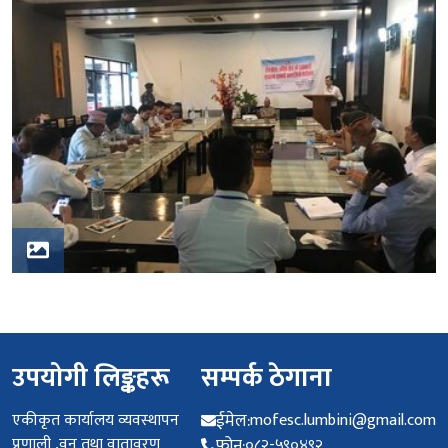
उपयोगी लिङ्कहरू
सम्पर्क ठेगाना
एकीकृत कार्यालय व्यवस्थापन
ईमेल:
mofesc.lumbini@gmail.com
प्रणाली ,वन तथा वातावरण
फोन:
०८२-५९०४९२
मन्त्रालय लुम्बिनि प्रदेश
फ्याक्स :
०८२-५९०४९२
वन तथा वातावरण मन्त्रालय,