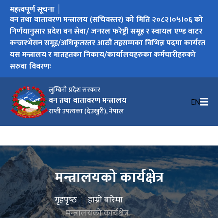
महत्त्वपूर्ण सूचना
प्रादेशिक जलवायु परिवर्तन रणनीति तथा कार्ययोजनाको मस्यौदा
वन तथा वातावरण मन्त्रालय (सचिवस्तर) को मिति २०८२।०५।०६ को
तह बृद्धिका लागि आवेदन फाराम पेश गर्ने सम्बन्धी सूचना (वन तथा
बढुवा सूचना नं. ९६/०८१/०८२, प्रदेश वन सेवा, जनरल फरेष्ट्री समूह,
बढुवा सूचना नं. ९१/०८१/०८२, प्रदेश वन सेवा, जनरल फरेष्ट्री समूह,
बढुवा सूचना नं. २१/०८०-०८१, प्रदेश वन सेवा, जनरल फरेष्ट्री समूह,
बढुवा सूचना नं. १९/०८०-०८१, प्रदेश वन सेवा, जनरल फरेष्ट्री समूह,
निर्णयानुसार प्रदेश वन सेवा/ जनरल फरेष्ट्री समूह र स्वायल एण्ड वाटर
वातावरण मन्त्रालय, लुम्बिनी प्रदेश) २०८२।०३।१८
सहायकस्तर पाँचौं तहको रेन्जर पदमा कार्यक्षमताको मूल्याङ्कनद्वारा हुने
सहायकस्तर पाँचौं तहको रेन्जर पदमा जेष्ठता र कार्यसम्पादन
सहायकस्तर पाँचौं तहको रेन्जर पदमा कार्यक्षमताको मूल्याङ्कनद्वारा हुने
सहायकस्तर पाँचौं तहको रेन्जर पदमा जेष्ठता र कार्यसम्पादन
कन्जरभेसन समूह/अधिकृतस्तर आठौं तहसम्मका विभिन्न पदमा कार्यरत
बढुवाको सिफारिस तथा उम्मेदवारहरुको योग्यताक्रमको नामावली
मूल्याङ्कनद्वारा हुने बढुवाको सिफारिस तथा एकमुष्ट योग्यताक्रमको
बढुवाको सिफारिस तथा एकमुष्ट योग्यताक्रमको नामावली प्रकाशन
मूल्याङ्कनद्वारा हुने बढुवाको सिफारिस तथा एकमुष्ट योग्यताक्रमको
यस मन्त्रालय र मातहतका निकाय/कार्यालयहरुका कर्मचारीहरुको
प्रकाशन गरिएको सूचना । (२०८२।०३।१६)
नामावली प्रकाशन गरिएको सूचना । (२०८२।०३।१५)
गरिएको सूचना । (२०८२।०२।२६)
नामावली प्रकाशन गरिएको सूचना । (२०८२।०२।२५)
सरुवा विवरणः
लुम्बिनी प्रदेश सरकार
वन तथा वातावरण मन्त्रालय
EN
राप्ती उपत्यका (देउखुरी), नेपाल
मन्त्रालयको कार्यक्षेत्र
गृहपृष्‍ठ
हाम्रो बारेमा
मन्त्रालयको कार्यक्षेत्र