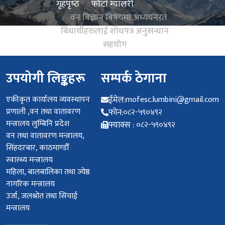
गृहपृष्‍ठ
फोटो ग्यालरी
वन बिज्ञान बिषयमा अध्ययनरत
बिधार्थीहरुलाई शोधपत्र अनुसन्धान
सहयोग
उपयोगी लिङ्कहरू
सम्पर्क ठेगाना
एकीकृत कार्यालय व्यवस्थापन
ईमेल:
mofesc.lumbini@gmail.com
प्रणाली ,वन तथा वातावरण
फोन:
०८२-५९०४९२
मन्त्रालय लुम्बिनि प्रदेश
फ्याक्स :
०८२-५९०४९२
वन तथा वातावरण मन्त्रालय,
सिंहदरबार, काठमाण्डौँ
स्वास्थ्य मन्त्रालय
महिला, बालबालिका तथा ज्येष्ठ
नागरिक मन्त्रालय
उर्जा, जलश्रोत तथा सिंचाई
मन्त्रालय