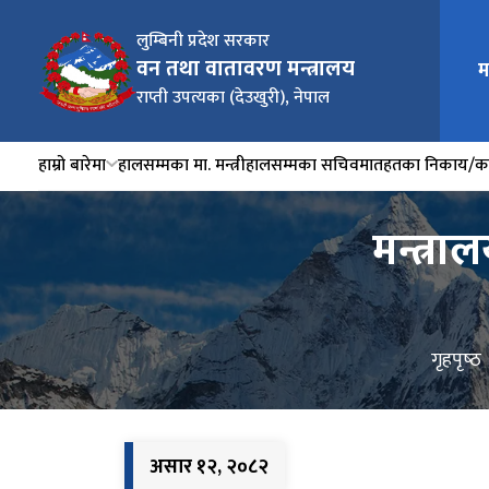
लुम्बिनी प्रदेश सरकार
वन तथा वातावरण मन्त्रालय
म
राप्ती उपत्यका (देउखुरी), नेपाल
हाम्रो बारेमा
हालसम्मका मा. मन्त्री
हालसम्मका सचिव
मातहतका निकाय/का
मन्त्र
गृहपृष्‍ठ
असार १२, २०८२