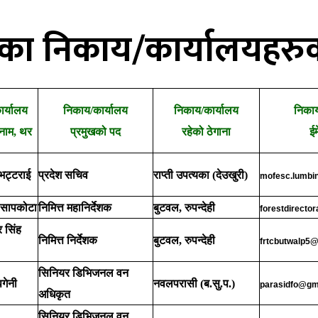
तका निकाय/कार्यालयहरुक
र्यालय
निकाय/कार्यालय
निकाय/कार्यालय
निकाय
नाम, थर
प्रमुखको पद
रहेको ठेगाना
ईम
 भट्टराई
प्रदेश सचिव
राप्ती उपत्यका (देउखुरी)
mofesc.lumbi
त सापकोटा
निमित्त महानिर्देशक
बुटवल, रुपन्देही
forestdirecto
र सिंह
निमित्त निर्देशक
बुटवल, रुपन्देही
frtcbutwalp5
सिनियर डिभिजनल वन
गेनी
नवलपरासी (ब.सु.प.)
parasidfo@gm
अधिकृत
सिनियर डिभिजनल वन