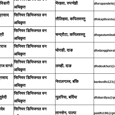
 विडारी
भैरहवा, रुपन्देही
dforupandehi
अधिकृत
 प्रसाद
सिनियर डिभिजनल वन
तौलिहवा, कपिलवस्तु
dfokapilvast
अधिकृत
सिनियर डिभिजनल वन
त्री
चन्द्रौटा, कपिलवस्तु
dfogautambu
अधिकृत
्रराज
सिनियर डिभिजनल वन
घोराही, दाङ
dfodangghora
अधिकृत
सिनियर डिभिजनल वन
राज वाग्ले
लमही, दाङ
dfodeukhuri@
अधिकृत
्रसाद
सिनियर डिभिजनल वन
नेपालगञ्ज, बाँके
bankedfo123
अधिकृत
सिनियर डिभिजनल वन
ुवेदी
गुलरिया, बर्दिया
dfobardiya@g
अधिकृत
देव
सिनियर डिभिजनल वन
तानसेन, पाल्पा
paldfo196@gm