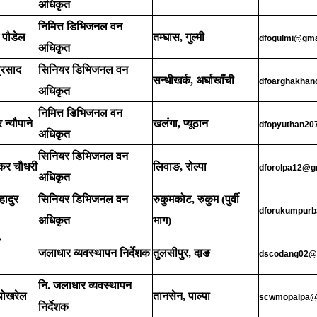
अधिकृत
निमित्त डिभिजनल वन
 पौडेल
तम्घास, गुल्मी
dfogulmi@gma
अधिकृत
्रसाद
सिनियर डिभिजनल वन
सन्धीखर्क, अर्घाखाँची
dfoarghakhan
अधिकृत
निमित्त डिभिजनल वन
 न्यौपाने
खलंगा, प्यूठान
dfopyuthan20
अधिकृत
सिनियर डिभिजनल वन
शंकर चौधरी
लिवाङ, रोल्पा
dforolpa12@g
अधिकृत
हादुर
सिनियर डिभिजनल वन
रुकुमकोट, रुकुम (पुर्वी
dforukumpur
अधिकृत
भाग)
जलाधार व्यवस्थापन निर्देशक
तुलसीपुर, दाङ
dscodang02@
नि. जलाधार व्यवस्थापन
पोखरेल
तानसेन, पाल्पा
scwmopalpa@
निर्देशक