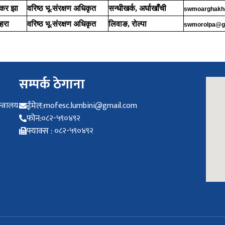
शंकर झा
वरिष्ठ भू-संरक्षण अधिकृत
सन्धीखर्क, अर्घाखाँची
swmoarghakh
महरा
वरिष्ठ भू-संरक्षण अधिकृत
लिवाङ,
रोल्पा
swmorolpa@g
सम्पर्क ठेगाना
त्रालय
ईमेल:
mofesc.lumbini@gmail.com
फोन:
०८२-५९०४९२
फ्याक्स :
०८२-५९०४९२