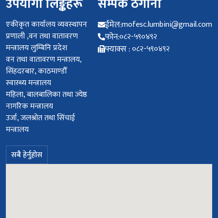
उपयोगी लिङ्कहरू
सम्पर्क ठेगाना
एकीकृत कार्यालय व्यवस्थापन
ईमेल:
mofesc.lumbini@gmail.com
प्रणाली ,वन तथा वातावरण
फोन:
०८२-५९०४९२
मन्त्रालय लुम्बिनि प्रदेश
फ्याक्स :
०८२-५९०४९२
वन तथा वातावरण मन्त्रालय,
सिंहदरबार, काठमाण्डौँ
स्वास्थ्य मन्त्रालय
महिला, बालबालिका तथा ज्येष्ठ
नागरिक मन्त्रालय
उर्जा, जलश्रोत तथा सिंचाई
मन्त्रालय
सबै हेर्नुहोस