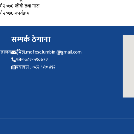
वर्ष २०७६-लोगो तथा नारा
र्ष २०७६-कार्यक्रम
सम्पर्क ठेगाना
त्रालय
ईमेल:
mofesc.lumbini@gmail.com
फोन:
०८२-५९०४९२
फ्याक्स :
०८२-५९०४९२