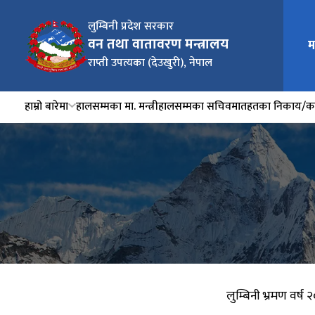
लुम्बिनी प्रदेश सरकार
वन तथा वातावरण मन्त्रालय
म
राप्ती उपत्यका (देउखुरी), नेपाल
हाम्रो बारेमा
हालसम्मका मा. मन्त्री
हालसम्मका सचिव
मातहतका निकाय/का
लुम्बिनी भ्रमण वर्ष