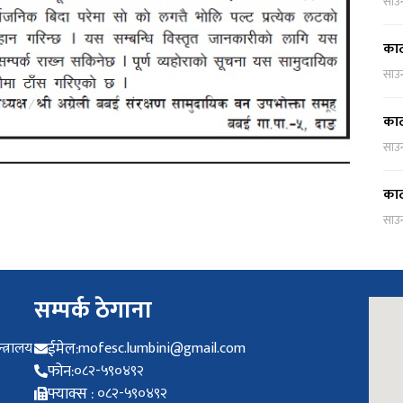
साउ
काठ
साउ
काठ
साउ
काठ
साउ
सम्पर्क ठेगाना
त्रालय
ईमेल:
mofesc.lumbini@gmail.com
फोन:
०८२-५९०४९२
फ्याक्स :
०८२-५९०४९२