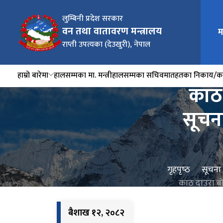
लुम्बिनी प्रदेश सरकार
वन तथा वातावरण मन्त्रालय
म
राप्ती उपत्यका (देउखुरी), नेपाल
हाम्रो बारेमा
हालसम्मका मा. मन्त्री
हालसम्मका सचिव
मातहतका निकाय/का
काठ 
सूचना
गृहपृष्‍ठ
सूचना
काठ दाउरा बो
बैशाख १२, २०८२