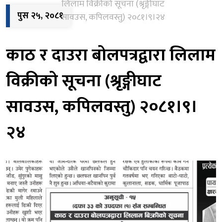
लिलाम विक्रीको सूचना (श्रृङ्गीघाट
पुस २५, २०८१
सावउस, कपिलवस्तु) २०८१।९।२४
काठ र दाउरा बोलपत्रद्वारा लिलाम
विक्रीको सूचना (श्रृङ्गीघाट
सावउस, कपिलवस्तु) २०८१।९।
२४