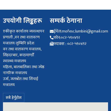
उपयोगी लिङ्कहरू
सम्पर्क ठेगाना
एकीकृत कार्यालय व्यवस्थापन
ईमेल:
mofesc.lumbini@gmail.com
प्रणाली ,वन तथा वातावरण
फोन:
०८२-५९०४९२
मन्त्रालय लुम्बिनि प्रदेश
फ्याक्स :
०८२-५९०४९२
वन तथा वातावरण मन्त्रालय,
सिंहदरबार, काठमाण्डौँ
स्वास्थ्य मन्त्रालय
महिला, बालबालिका तथा ज्येष्ठ
नागरिक मन्त्रालय
उर्जा, जलश्रोत तथा सिंचाई
मन्त्रालय
सबै हेर्नुहोस