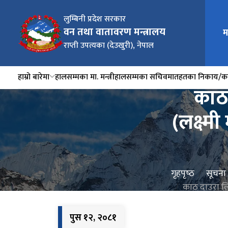
लुम्बिनी प्रदेश सरकार
वन तथा वातावरण मन्त्रालय
म
राप्ती उपत्यका (देउखुरी), नेपाल
हाम्रो बारेमा
हालसम्मका मा. मन्त्री
हालसम्मका सचिव
मातहतका निकाय/का
काठ 
(लक्ष्
गृहपृष्‍ठ
सूचना
काठ दाउरा लि
पुस १२, २०८१