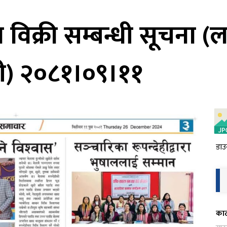
िक्री सम्बन्धी सूचना (लक
ची) २०८१।०९।११
डाउ
काठ