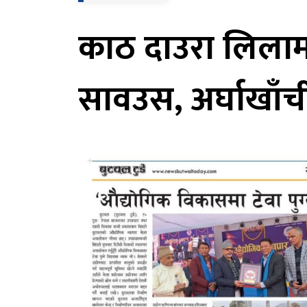
काठ दाउरा लिलाम व
सावउस, अर्घाखाँ