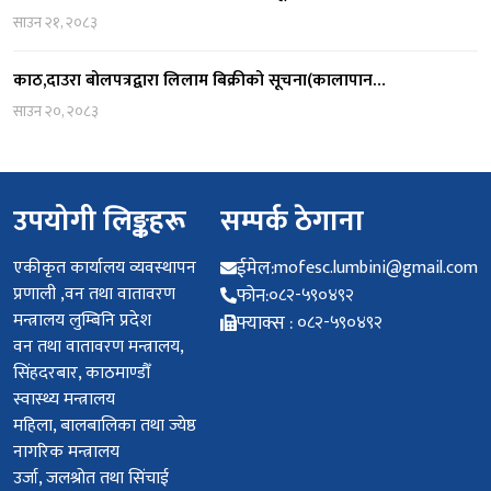
साउन २१, २०८३
काठ,दाउरा बोलपत्रद्वारा लिलाम बिक्रीको सूचना(कालापान…
साउन २०, २०८३
उपयोगी लिङ्कहरू
सम्पर्क ठेगाना
एकीकृत कार्यालय व्यवस्थापन
ईमेल:
mofesc.lumbini@gmail.com
प्रणाली ,वन तथा वातावरण
फोन:
०८२-५९०४९२
मन्त्रालय लुम्बिनि प्रदेश
फ्याक्स :
०८२-५९०४९२
वन तथा वातावरण मन्त्रालय,
सिंहदरबार, काठमाण्डौँ
स्वास्थ्य मन्त्रालय
महिला, बालबालिका तथा ज्येष्ठ
नागरिक मन्त्रालय
उर्जा, जलश्रोत तथा सिंचाई