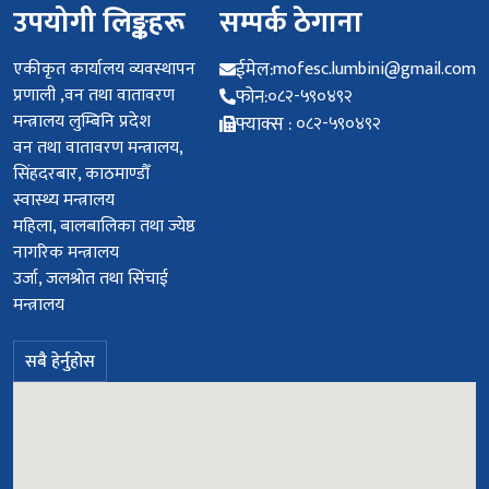
उपयोगी लिङ्कहरू
सम्पर्क ठेगाना
एकीकृत कार्यालय व्यवस्थापन
ईमेल:
mofesc.lumbini@gmail.com
प्रणाली ,वन तथा वातावरण
फोन:
०८२-५९०४९२
मन्त्रालय लुम्बिनि प्रदेश
फ्याक्स :
०८२-५९०४९२
वन तथा वातावरण मन्त्रालय,
सिंहदरबार, काठमाण्डौँ
स्वास्थ्य मन्त्रालय
महिला, बालबालिका तथा ज्येष्ठ
नागरिक मन्त्रालय
उर्जा, जलश्रोत तथा सिंचाई
मन्त्रालय
सबै हेर्नुहोस