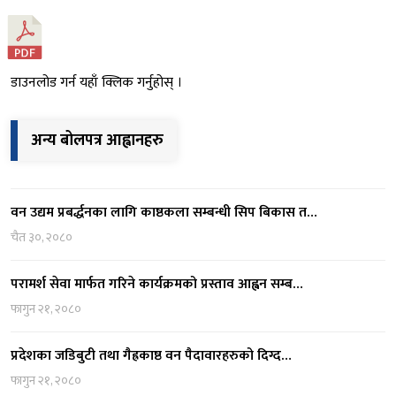
डाउनलोड गर्न यहाँ क्लिक गर्नुहोस् ।
अन्य बोलपत्र आह्वानहरु
वन उद्यम प्रबर्द्धनका लागि काष्ठकला सम्बन्धी सिप बिकास त…
चैत ३०, २०८०
परामर्श सेवा मार्फत गरिने कार्यक्रमको प्रस्ताव आह्वन सम्ब…
फागुन २१, २०८०
प्रदेशका जडिबुटी तथा गैह्रकाष्ठ वन पैदावारहरुको दिग्द…
फागुन २१, २०८०