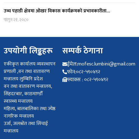
उच्च पहाडी क्षेत्रमा ओखर विकास कार्यक्रमको प्रभावकारीता…
फागुन २१, २०८०
उपयोगी लिङ्कहरू
सम्पर्क ठेगाना
एकीकृत कार्यालय व्यवस्थापन
ईमेल:
mofesc.lumbini@gmail.com
प्रणाली ,वन तथा वातावरण
फोन:
०८२-५९०४९२
मन्त्रालय लुम्बिनि प्रदेश
फ्याक्स :
०८२-५९०४९२
वन तथा वातावरण मन्त्रालय,
सिंहदरबार, काठमाण्डौँ
स्वास्थ्य मन्त्रालय
महिला, बालबालिका तथा ज्येष्ठ
नागरिक मन्त्रालय
उर्जा, जलश्रोत तथा सिंचाई
मन्त्रालय