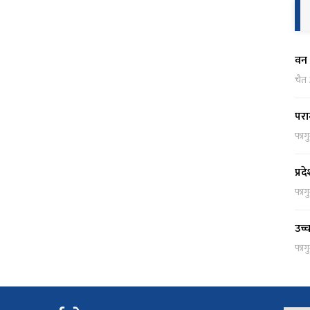
वन 
चैत
परा
फाग
प्र
फाग
उच्
फाग