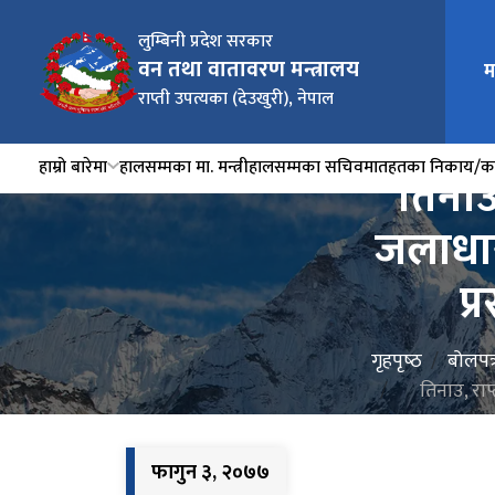
लुम्बिनी प्रदेश सरकार
वन तथा वातावरण मन्त्रालय
म
राप्ती उपत्यका (देउखुरी), नेपाल
हाम्रो बारेमा
हालसम्मका मा. मन्त्री
हालसम्मका सचिव
मातहतका निकाय/का
तिनाउ
जलाधार
प्
गृहपृष्‍ठ
बोलपत्
तिनाउ, राप
फागुन ३, २०७७